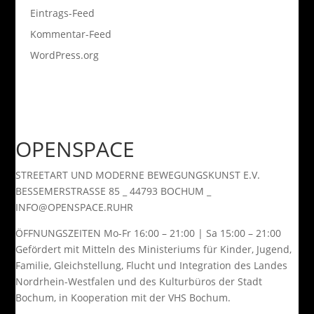
Eintrags-Feed
Kommentar-Feed
WordPress.org
OPEN
SPACE
STREETART UND MODERNE BEWEGUNGSKUNST E.V.
BESSEMERSTRASSE 85 _ 44793 BOCHUM _
INFO@OPENSPACE.RUHR
ÖFFNUNGSZEITEN Mo-Fr 16:00 – 21:00 | Sa 15:00 – 21:00
Gefördert mit Mitteln des Ministeriums für Kinder, Jugend,
Familie, Gleichstellung, Flucht und Integration des Landes
Nordrhein-Westfalen und des Kulturbüros der Stadt
Bochum, in Kooperation mit der VHS Bochum.