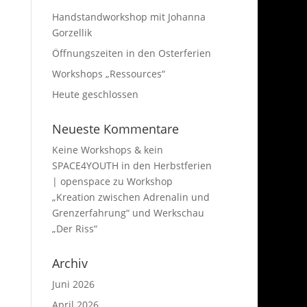
Handstandworkshop mit Johanna
Gorzellik
Öffnungszeiten in den Osterferien
Workshops „Ressources“
Heute geschlossen
Neueste Kommentare
Keine Workshops & kein
SPACE4YOUTH in den Herbstferien
| openspace
zu
Workshop
„Kreation zwischen Adrenalin und
Grenzerfahrung“ und Werkschau
„Der Riss“
Archiv
Juni 2026
April 2026