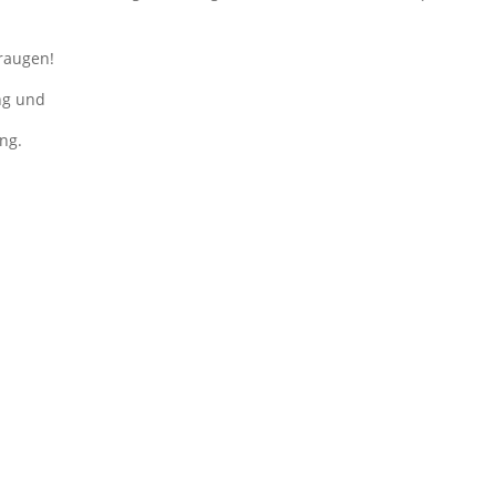
eraugen!
ing und
ing.