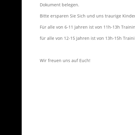
Dokument belegen.
Bitte ersparen Sie Sich und uns traurige Kind
Für alle von 6-11 Jahren ist von 11h-13h Train
für alle von 12-15 Jahren ist von 13h-15h Train
Wir freuen uns auf Euch!