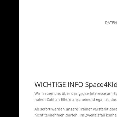
DATEN
WICHTIGE INFO Space4Kid
Wir freuen uns über das große Interesse am S
hohen Zahl an Eltern anscheinend egal ist, das
Ab sofort werden unsere Trainer verstärkt dara
nicht teilnehmen dürfen. Im Zweifelsfall könn