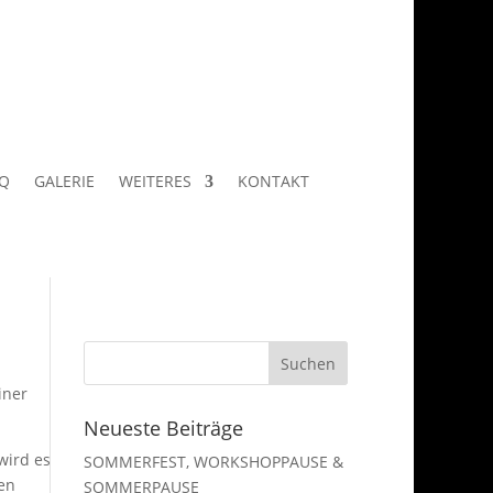
Q
GALERIE
WEITERES
KONTAKT
iner
Neueste Beiträge
wird es
SOMMERFEST, WORKSHOPPAUSE &
den
SOMMERPAUSE