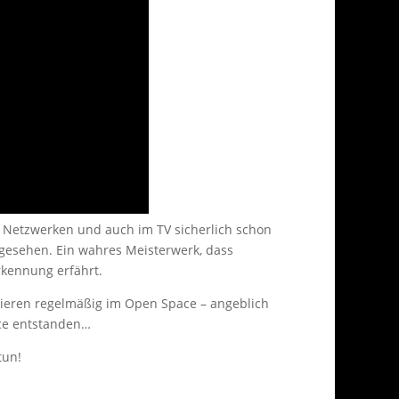
n Netzwerken und auch im TV sicherlich schon
gesehen. Ein wahres Meisterwerk, dass
rkennung erfährt.
inieren regelmäßig im Open Space – angeblich
ce entstanden…
tun!