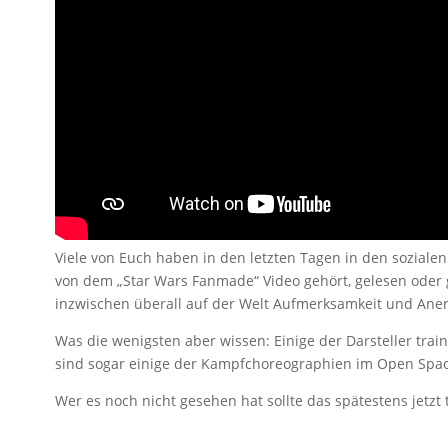
Viele von Euch haben in den letzten Tagen in den soziale
von dem „Star Wars Fanmade“ Video gehört, gelesen oder 
inzwischen überall auf der Welt Aufmerksamkeit und Ane
Was die wenigsten aber wissen: Einige der Darsteller tra
sind sogar einige der Kampfchoreographien im Open Spa
Wer es noch nicht gesehen hat sollte das spätestens jetzt 