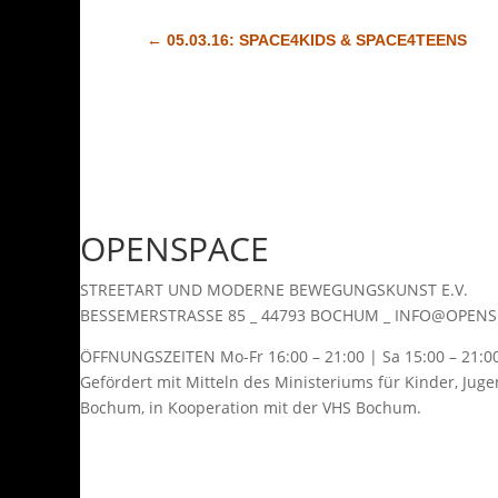
←
05.03.16: SPACE4KIDS & SPACE4TEENS
OPEN
SPACE
STREETART UND MODERNE BEWEGUNGSKUNST E.V.
BESSEMERSTRASSE 85 _ 44793 BOCHUM _ INFO@OPEN
ÖFFNUNGSZEITEN Mo-Fr 16:00 – 21:00 | Sa 15:00 – 21:0
Gefördert mit Mitteln des Ministeriums für Kinder, Jug
Bochum, in Kooperation mit der VHS Bochum.