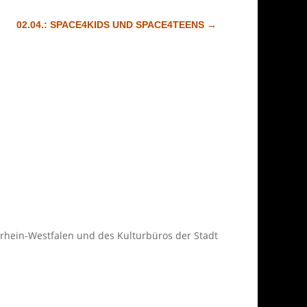
02.04.: SPACE4KIDS UND SPACE4TEENS
→
rdrhein-Westfalen und des Kulturbüros der Stadt