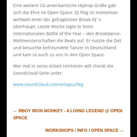
Eine weitere US-amerikanische Hiphop-Größe gab
sich die Ehre im Open Space. DJ Fleg ist momentan
weltweit einer der gefragtesten Break-DJ´s
überhaupt. Letzte Woche legte er beim
internationalen Battle of the Year – den Breakdance-
Weltmeisterschaften die Beats auf. Er nutzte die Zeit
und besuchte befreundete Tänzer in Deutschland
und kam so auch zu uns in den Open Space.
Wer mal in seine Arbeit reinhören will checkt die
Soundcloud-Seite unter:
www.soundcloud.com/octopusfleg
←
BBOY IRON MONKEY - A LIVING LEGEND @ OPEN
SPACE
WORKSHOPS / INFO / OPEN SPACE
→