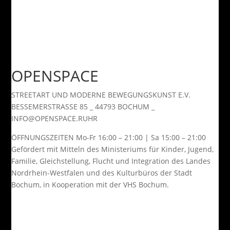
OPEN
SPACE
STREETART UND MODERNE BEWEGUNGSKUNST E.V.
BESSEMERSTRASSE 85 _ 44793 BOCHUM _
INFO@OPENSPACE.RUHR
ÖFFNUNGSZEITEN Mo-Fr 16:00 – 21:00 | Sa 15:00 – 21:00
Gefördert mit Mitteln des Ministeriums für Kinder, Jugend,
Familie, Gleichstellung, Flucht und Integration des Landes
Nordrhein-Westfalen und des Kulturbüros der Stadt
Bochum, in Kooperation mit der VHS Bochum.